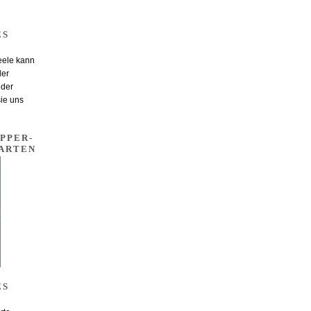
ES
eele kann
der
 der
sie uns
PPER-
ARTEN
ES