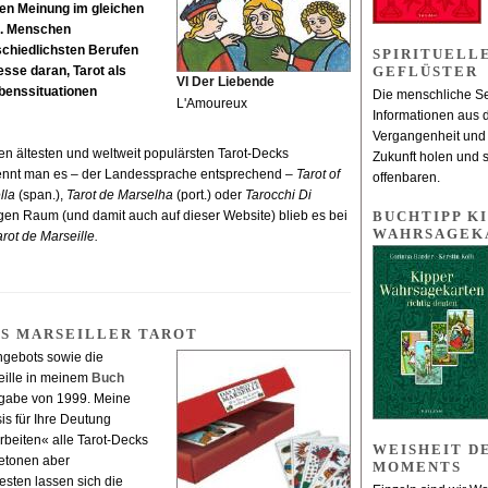
gen Meinung im gleichen
rs. Menschen
schiedlichsten Berufen
SPIRITUELL
esse daran, Tarot als
GEFLÜSTER
VI Der Liebende
benssituationen
Die menschliche S
L'Amoureux
Informationen aus 
Vergangenheit und
en ältesten und weltweit populärsten Tarot-Decks
Zukunft holen und 
nennt man es – der Landessprache entsprechend –
Tarot of
offenbaren.
lla
(span.),
Tarot de Marselha
(port.) oder
Tarocchi Di
igen Raum (und damit auch auf dieser Website) blieb es bei
BUCHTIPP KI
WAHRSAGEK
arot de Marseille.
AS MARSEILLER TAROT
ngebots sowie die
seille in meinem
Buch
sgabe von 1999. Meine
is für Ihre Deutung
beiten« alle Tarot-Decks
WEISHEIT D
etonen aber
MOMENTS
sten lassen sich die