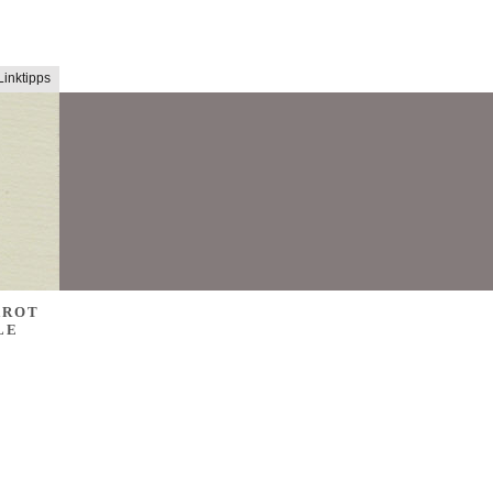
Linktipps
AROT
LE