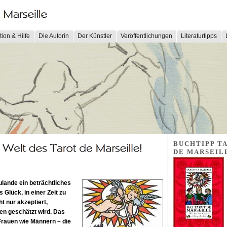
tion & Hilfe
Die Autorin
Der Künstler
Veröffentlichungen
Literaturtipps
BUCHTIPP T
DE MARSEIL
ulande ein beträchtliches
 Glück, in einer Zeit zu
t nur akzeptiert,
en geschätzt wird. Das
Frauen wie Männern – die