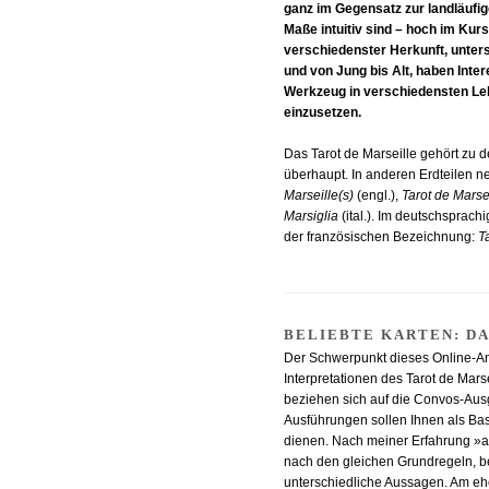
ganz im Gegensatz zur landläufi
Maße intuitiv sind – hoch im Ku
verschiedenster Herkunft, unter
und von Jung bis Alt, haben Inter
Werkzeug in verschiedensten Le
einzusetzen.
Das Tarot de Marseille gehört zu d
überhaupt. In anderen Erdteilen 
Marseille(s)
(engl.),
Tarot de Marse
Marsiglia
(ital.). Im deutschsprach
der französischen Bezeichnung:
T
BELIEBTE KARTEN: D
Der Schwerpunkt dieses Online-A
Interpretationen des Tarot de Mar
beziehen sich auf die Convos-Au
Ausführungen sollen Ihnen als Bas
dienen. Nach meiner Erfahrung »ar
nach den gleichen Grundregeln, b
unterschiedliche Aussagen. Am ehe