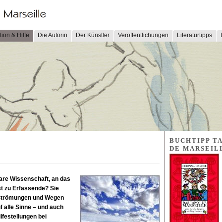
tion & Hilfe
Die Autorin
Der Künstler
Veröffentlichungen
Literaturtipps
BUCHTIPP T
DE MARSEIL
bare Wissenschaft, an das
t zu Erfassende? Sie
 Strömungen und Wegen
f alle Sinne – und auch
lfestellungen bei