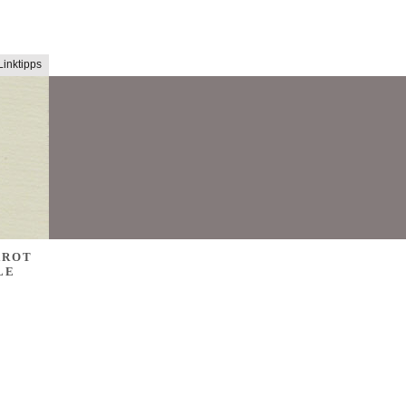
Linktipps
AROT
LE