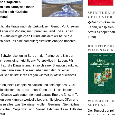
z alltäglichen
n sich dafür, was Ihnen
 Sie sich nützliche
SPIRITUELL
ltung!
GEFLÜSTER
�Das Schicksal mis
tigt die Frage nach der Zukunft sein Gemüt. Vor Urzeiten
Karten, wir spielen
Leber von Vögeln, aus Spuren im Sand und aus den
Arthur Schopenhau
ft – aus dem gleichen Grund, aus dem wir heute die
1860)
sen oder uns eine computergesteuerte Analyse unseres
BUCHTIPP KI
WAHRSAGEK
Schwierigkeiten im Beruf, in der Partnerschaft, in der
r neuen, einer »richtigen« Perspektive im Leben. Für
auf die Dinge ist man in solch einer Situation dankbar.
nen dann eine Hilfe sein. Aber auch der Rat einer
r Sensibilität Ihren Fragen widmet, ist oft sehr wertvoll.
ieten, beim Schopfe zu packen und sein eigenes Glück
ig leichter gesagt als getan. Denn es ist nicht immer
als Chance wahrzunehmen und daraus Energie für sein Tun
enleger kann da wertvolle Lebenshilfe bieten. Offen und
WEISHEIT D
hezu alles, was Sie wissen wollen. Gewinnen Sie mit ihnen
MOMENTS
genheit, Gegenwart und Zukunft. Erfahren Sie mit Hilfe des
Der Tempel der rei
sal.