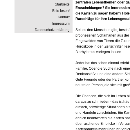
zentralen Lebensthemen oder gan
Startseite
Entscheidungen? Sie interessiere
Bitte lesen!
die Karten zu sagen haben? Holen
Kontakt
Ratschläge für Ihre Lebensgesta
Impressum
Datenschutzerklärung
Seit es den Menschen gibt, beschäf
prophezeiten Schamanen aus der 
Eingeweiden von Tieren die Zukun
Horoskope in den Zeitschriften le
Biorhythmus vorlegen lassen.
Jeder hat das schon einmal erlebt: 
Familie. Oder die Suche nach eine
Denkanstöße und eine andere Sicht 
Gute Freunde oder der Partner kön
neutralen Person, die sich mit große
Die Chancen, die sich im Leben b
daraus zu schmieden - das ist häuf
einfach, schwierige Situationen 
und Handeln zu schöpfen. Ein Kart
ehrlich beantworten die Karten na
überraschende Einblicke in Vergan
Kartenorakels mehr über Ihr Schick