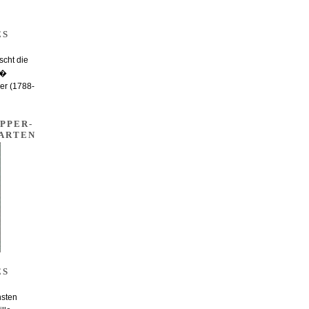
ES
cht die
.�
er (1788-
PPER-
ARTEN
ES
nsten