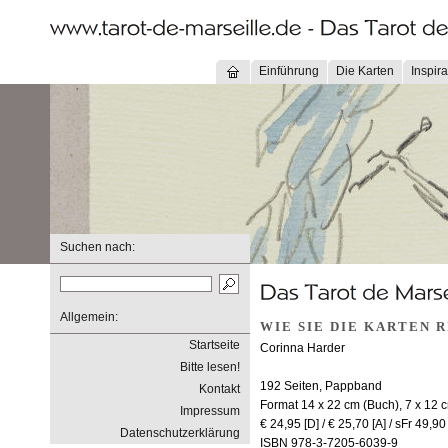
Einführung
Die Karten
Inspira
Suchen nach:
Allgemein:
WIE SIE DIE KARTEN 
Startseite
Corinna Harder
Bitte lesen!
192 Seiten, Pappband
Kontakt
Format 14 x 22 cm (Buch), 7 x 12 
Impressum
€ 24,95 [D] / € 25,70 [A] / sFr 49,90
Datenschutzerklärung
ISBN 978-3-7205-6039-9