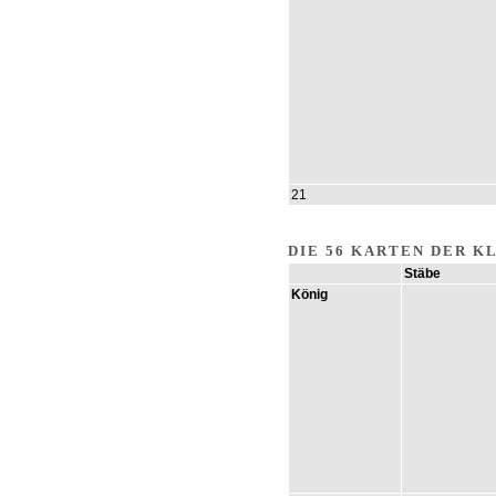
21
DIE 56 KARTEN DER K
Stäbe
König